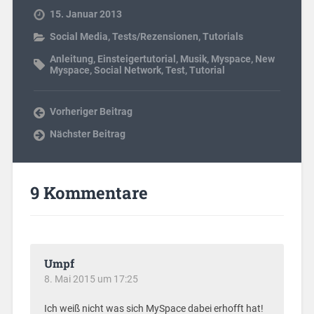
15. Januar 2013
Social Media
,
Tests/Rezensionen
,
Tutorials
Anleitung
,
Einsteigertutorial
,
Musik
,
Myspace
,
New
Myspace
,
Social Network
,
Test
,
Tutorial
Vorheriger Beitrag
Nächster Beitrag
9 Kommentare
Umpf
8. Mai 2015 um 17:25
Ich weiß nicht was sich MySpace dabei erhofft hat!