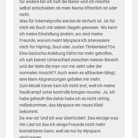
für andere bin ich halt die Nalon und ich möchte
selbst entscheiden ob mein Name öffentlich ist oder
nicht.
Was für Internetprofie wie bei dir einfach ist. Ist für
mich ein Buch mit sieben Siegeln gewesen. Wo kann
ich meine Einstellung ändern, wo sind meine
Freunde, warum meint Myspace ich interessiere
mich für HipHop, Soul oder Justen Timberlake!?Oo
Eine Deutsche Anleitung hätte mir mehr geholfen,
ich sah keinen Unterschied zwischen meinen Bereich
und der Seite die man von mir sieht oder der
normalen Ansicht?! Auch wenn es altbacken klingt,
eine klare Abgrenzungen gefallen mir mehr.
Zum Musik hören kam ich nicht erst, weil ich meine
heulkrampf unter kontrolle bringen musste. Ja, ich
habe geheult! Bis dahin habe ich es nicht richtig
mitbekommen, das Myspace ein neues Kleid
bekommt.
Da war es! Und ich war überfordert. Das einzige was
mir Lied tut das ich einige Freunde nicht mehr
kontaktieren kann, weil sie nur by Myspace
sind/waren.