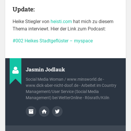
Update:
Heike Stiegler von
heisti.com
hat mich zu diesem
Thema interviewt. Hier der Link zum Podcast:
#002 Heikes Stadtgeflüster – myspace
Jasmin Jodlauk
Social Media Woman / www.minsworld.de -
www.dick-aber-nicht-doof.de - Arbeitet im Country
Management/User Service (Social Media
Management) bei WetterOnline - Rösrath/Köln