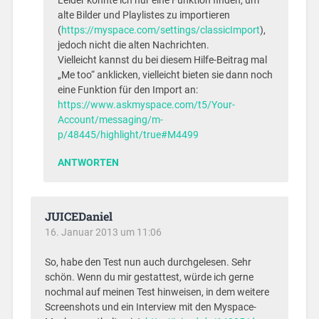
Leider konnte ich nur eine Funktion finden, um
alte Bilder und Playlistes zu importieren
(
https://myspace.com/settings/classicImport
),
jedoch nicht die alten Nachrichten.
Vielleicht kannst du bei diesem Hilfe-Beitrag mal
„Me too“ anklicken, vielleicht bieten sie dann noch
eine Funktion für den Import an:
https://www.askmyspace.com/t5/Your-
Account/messaging/m-
p/48445/highlight/true#M4499
ANTWORTEN
JUICEDaniel
16. Januar 2013 um 11:06
So, habe den Test nun auch durchgelesen. Sehr
schön. Wenn du mir gestattest, würde ich gerne
nochmal auf meinen Test hinweisen, in dem weitere
Screenshots und ein Interview mit den Myspace-