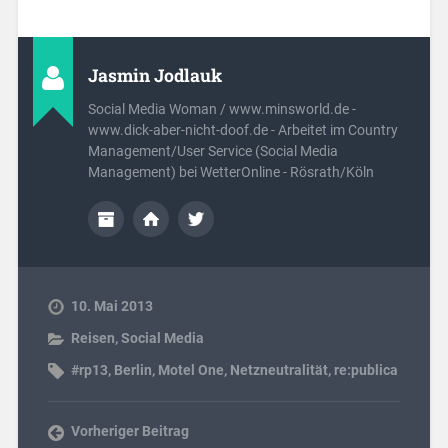
Jasmin Jodlauk
Social Media Woman / www.minsworld.de -
www.dick-aber-nicht-doof.de - Arbeitet im Country
Management/User Service (Social Media
Management) bei WetterOnline - Rösrath/Köln
10. Mai 2013
Reisen
,
Social Media
#rp13
,
Berlin
,
Motel One
,
Netzneutralität
,
re:publica
Vorheriger Beitrag