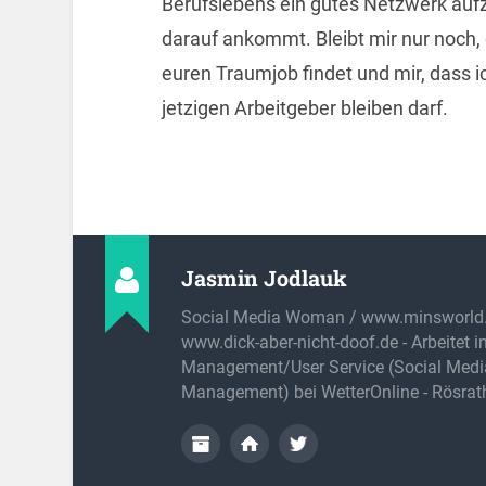
Berufslebens ein gutes Netzwerk auf
darauf ankommt. Bleibt mir nur noch,
euren Traumjob findet und mir, dass 
jetzigen Arbeitgeber bleiben darf.
Jasmin Jodlauk
Social Media Woman / www.minsworld.
www.dick-aber-nicht-doof.de - Arbeitet 
Management/User Service (Social Medi
Management) bei WetterOnline - Rösrat