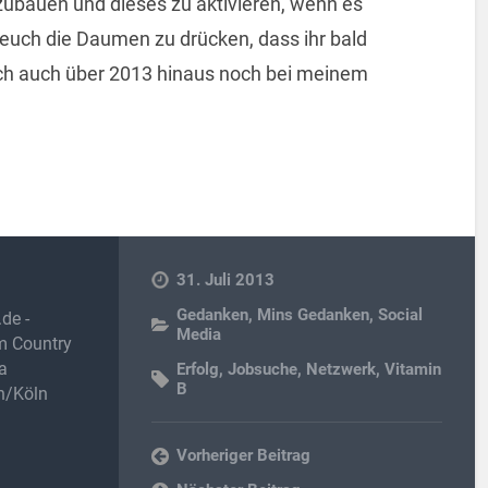
zubauen und dieses zu aktivieren, wenn es
 euch die Daumen zu drücken, dass ihr bald
ich auch über 2013 hinaus noch bei meinem
31. Juli 2013
Gedanken
,
Mins Gedanken
,
Social
de -
Media
im Country
a
Erfolg
,
Jobsuche
,
Netzwerk
,
Vitamin
B
h/Köln
Vorheriger Beitrag