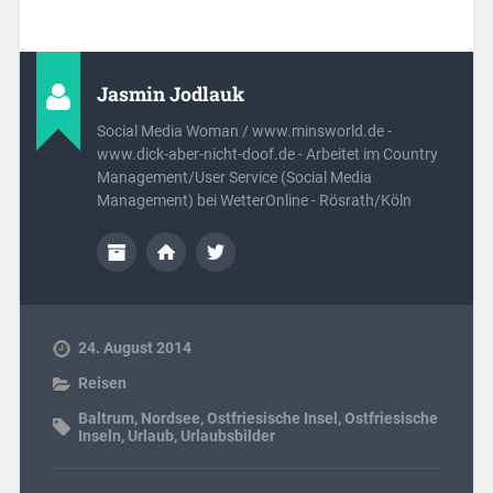
Jasmin Jodlauk
Social Media Woman / www.minsworld.de -
www.dick-aber-nicht-doof.de - Arbeitet im Country
Management/User Service (Social Media
Management) bei WetterOnline - Rösrath/Köln
24. August 2014
Reisen
Baltrum
,
Nordsee
,
Ostfriesische Insel
,
Ostfriesische
Inseln
,
Urlaub
,
Urlaubsbilder