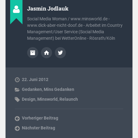
Jasmin Jodlauk
Social Media Woman / www.minsworld.de -
www.dick-aber-nicht-doof.de - Arbeitet im Country
Management/User Service (Social Media
Management) bei WetterOnline - Rösrath/Köln
22. Juni 2012
Gedanken
,
Mins Gedanken
Design
,
Minsworld
,
Relaunch
Vorheriger Beitrag
Nächster Beitrag