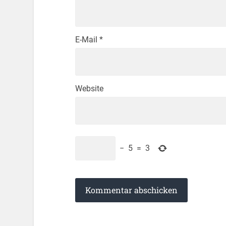
E-Mail
*
Website
−
5
=
3