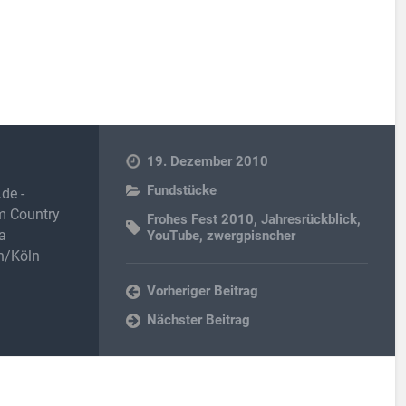
19. Dezember 2010
Fundstücke
de -
im Country
Frohes Fest 2010
,
Jahresrückblick
,
a
YouTube
,
zwergpisncher
h/Köln
Vorheriger Beitrag
Nächster Beitrag