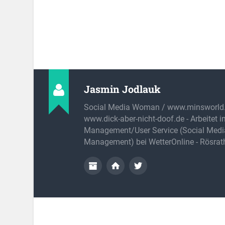
Jasmin Jodlauk
Social Media Woman / www.minsworld.
www.dick-aber-nicht-doof.de - Arbeitet 
Management/User Service (Social Medi
Management) bei WetterOnline - Rösrat