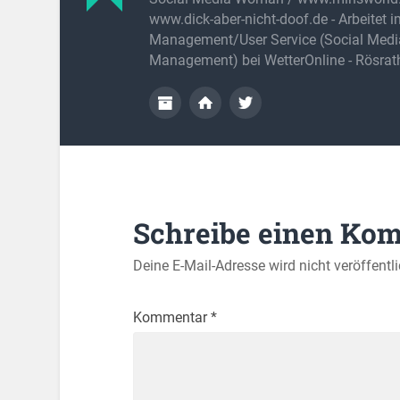
www.dick-aber-nicht-doof.de - Arbeitet 
Management/User Service (Social Medi
Management) bei WetterOnline - Rösrat
Schreibe einen Ko
Deine E-Mail-Adresse wird nicht veröffentli
Kommentar
*