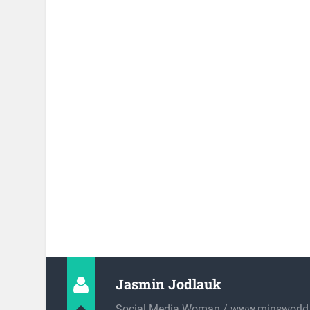
Jasmin Jodlauk
Social Media Woman / www.minsworld.