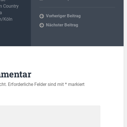
im Country
a
Vorheriger Beitrag
h/Köln
Nächster Beitrag
mmentar
cht.
Erforderliche Felder sind mit
*
markiert